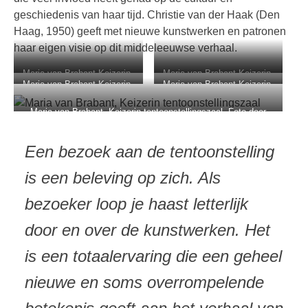
geschiedenis van haar tijd. Christie van der Haak (Den
Haag, 1950) geeft met nieuwe kunstwerken en patronen
haar eigen visie op dit middeleeuwse verhaal.
Maria van Brabant Keizerin,
Maria van Brabant Keizerin,
Maria van Brabant Keizerin,
Maria van Brabant Keizerin,
Kasteel Helmond – Christie
Kasteel Helmond – Christie
Kasteel Helmond – Christie
Kasteel Helmond – Christie
van der Haak
van der Haak
van der Haak
van der Haak
Maria van Brabant, Keizerin tentoonstellingszaal. Foto door
fotostudio5700.nl
Een bezoek aan de tentoonstelling
is een beleving op zich. Als
bezoeker loop je haast letterlijk
door en over de kunstwerken. Het
is een totaalervaring die een geheel
nieuwe en soms overrompelende