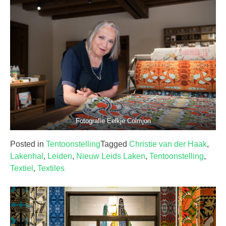
Fotografie Eelkje Colmjon
Posted in
Tentoonstelling
Tagged
Christie van der Haak
,
Lakenhal
,
Leiden
,
Nieuw Leids Laken
,
Tentoonstelling
,
Textiel
,
Textiles