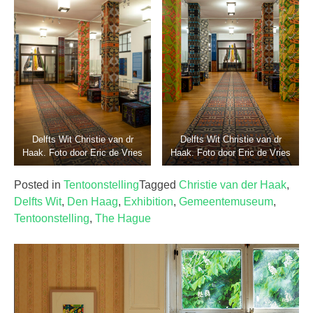
Delfts Wit Christie van dr
Delfts Wit Christie van dr
Haak. Foto door Eric de Vries
Haak. Foto door Eric de Vries
Posted in
Tentoonstelling
Tagged
Christie van der Haak
,
Delfts Wit
,
Den Haag
,
Exhibition
,
Gemeentemuseum
,
Tentoonstelling
,
The Hague