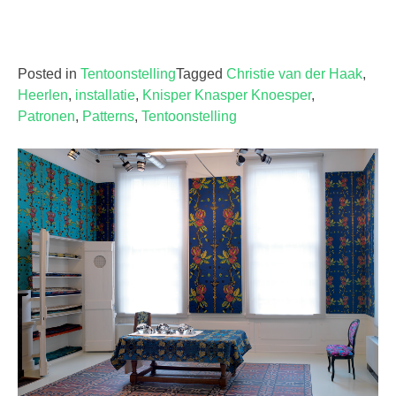
Posted in
Tentoonstelling
Tagged
Christie van der Haak
,
Heerlen
,
installatie
,
Knisper Knasper Knoesper
,
Patronen
,
Patterns
,
Tentoonstelling