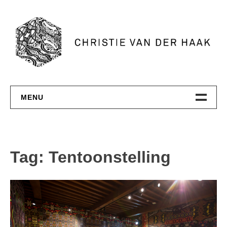
Skip
to
content
MENU
Home
About
Tag: Tentoonstelling
Contact